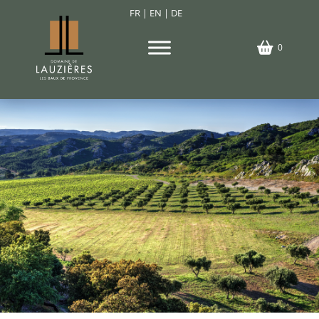
FR
|
EN
|
DE
0