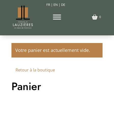
FR
|
EN
|
DE
0
Votre panier est actuellement vide.
Retour à la boutique
Panier