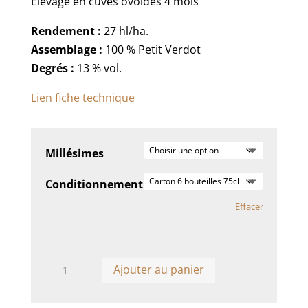
Elevage en cuves ovoïdes 4 mois
Rendement :
27 hl/ha.
Assemblage :
100 % Petit Verdot
Degrés :
13 % vol.
Lien fiche technique
Millésimes
Conditionnement
Effacer
quantité
Ajouter au panier
de
L'Apogée