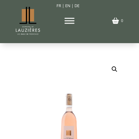
FR
|
EN
|
DE
0